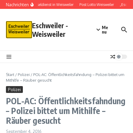
Nachrichten
Schlüsseldienst in Weisweiler
Post Lotto Weisweiler
„Eschwe
Eschweiler -
Me
nu
Weisweiler
Start
/
Polizei
/
POL-AC: Öffentlichkeitsfahndung – Polizei bittet um
Mithilfe – Räuber gesucht
Polizei
POL-AC: Öffentlichkeitsfahndung
– Polizei bittet um Mithilfe –
Räuber gesucht
September 4, 2016