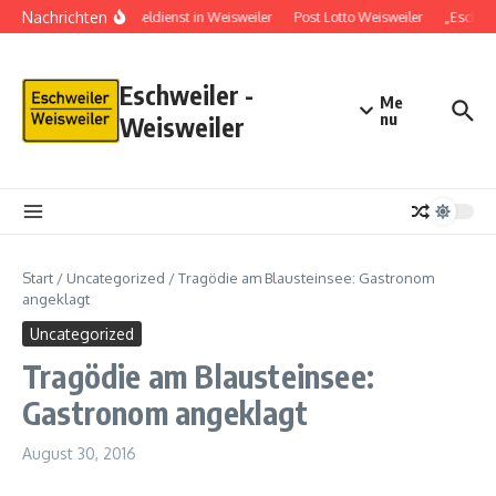
Nachrichten
Schlüsseldienst in Weisweiler
Post Lotto Weisweiler
„Eschwei
Eschweiler -
Me
nu
Weisweiler
Start
/
Uncategorized
/
Tragödie am Blausteinsee: Gastronom
angeklagt
Uncategorized
Tragödie am Blausteinsee:
Gastronom angeklagt
August 30, 2016