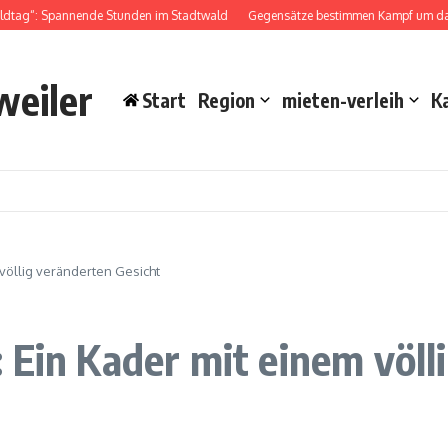
dtag“: Spannende Stunden im Stadtwald
Gegensätze bestimmen Kampf um das D
weiler
Start
Region
mieten-verleih
K
völlig veränderten Gesicht
 Ein Kader mit einem völl