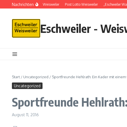
Nachrichten
Schlüsseldienst in Weisweiler
Post Lotto Weisweiler
„Eschweiler Wal
Eschweiler - Weis
Start
/
Uncategorized
/
Sportfreunde Hehlrath: Ein Kader mit einem 
Uncategorized
Sportfreunde Hehlrath:
August 11, 2016