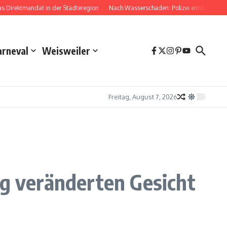
irektmandat in der Städteregion
Nach Wasserschaden: Polizei entdeckt Dro
arneval
Weisweiler
Freitag, August 7, 2026
ig veränderten Gesicht