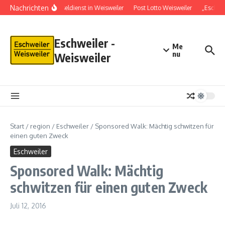
Nachrichten
Schlüsseldienst in Weisweiler
Post Lotto Weisweiler
„Eschwe
Eschweiler -
Me
nu
Weisweiler
Start
/
region
/
Eschweiler
/
Sponsored Walk: Mächtig schwitzen für
einen guten Zweck
Eschweiler
Sponsored Walk: Mächtig
schwitzen für einen guten Zweck
Juli 12, 2016