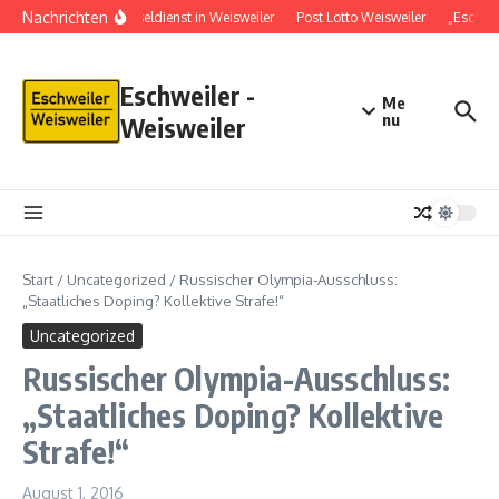
Nachrichten
Schlüsseldienst in Weisweiler
Post Lotto Weisweiler
„Eschwe
Eschweiler -
Me
nu
Weisweiler
Start
/
Uncategorized
/
Russischer Olympia-Ausschluss:
„Staatliches Doping? Kollektive Strafe!“
Uncategorized
Russischer Olympia-Ausschluss:
„Staatliches Doping? Kollektive
Strafe!“
August 1, 2016