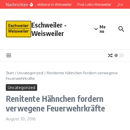
Nachrichten
Schlüsseldienst in Weisweiler
Post Lotto Weisweiler
„Eschwe
Eschweiler -
Me
nu
Weisweiler
Start
/
Uncategorized
/
Renitente Hähnchen fordern verwegene
Feuerwehrkräfte
Uncategorized
Renitente Hähnchen fordern
verwegene Feuerwehrkräfte
August 30, 2016