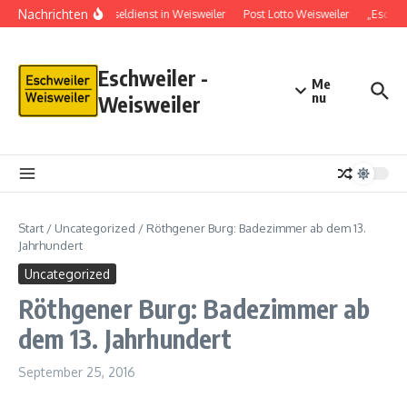
Nachrichten
Schlüsseldienst in Weisweiler
Post Lotto Weisweiler
„Eschwe
Eschweiler -
Me
nu
Weisweiler
Start
/
Uncategorized
/
Röthgener Burg: Badezimmer ab dem 13.
Jahrhundert
Uncategorized
Röthgener Burg: Badezimmer ab
dem 13. Jahrhundert
September 25, 2016