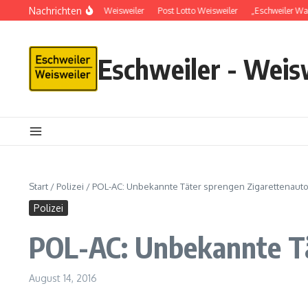
Nachrichten
Schlüsseldienst in Weisweiler
Post Lotto Weisweiler
„Eschweiler Wal
Eschweiler - Weis
Start
/
Polizei
/
POL-AC: Unbekannte Täter sprengen Zigarettenaut
Polizei
POL-AC: Unbekannte T
August 14, 2016