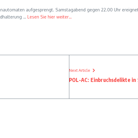
automaten aufgesprengt. Samstagabend gegen 22.00 Uhr ereignete sic
ndhalterung …
Lesen Sie hier weiter…
Next Article
POL-AC: Einbruchsdelikte in