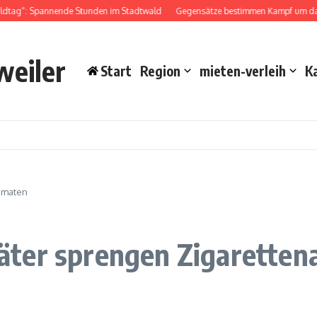
dtag“: Spannende Stunden im Stadtwald
Gegensätze bestimmen Kampf um das 
weiler
Start
Region
mieten-verleih
K
omaten
äter sprengen Zigarette