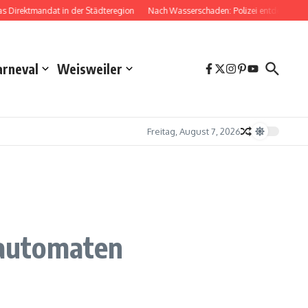
Direktmandat in der Städteregion
Nach Wasserschaden: Polizei entdeckt Dro
arneval
Weisweiler
Freitag, August 7, 2026
nautomaten