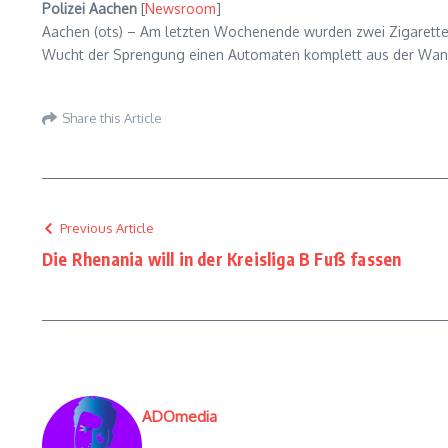
Polizei Aachen
[
Newsroom
]
Aachen (ots) – Am letzten Wochenende wurden zwei Zigaretten
Wucht der Sprengung einen Automaten komplett aus der Wa
Share this Article
Previous Article
Die Rhenania will in der Kreisliga B Fuß fassen
ADOmedia