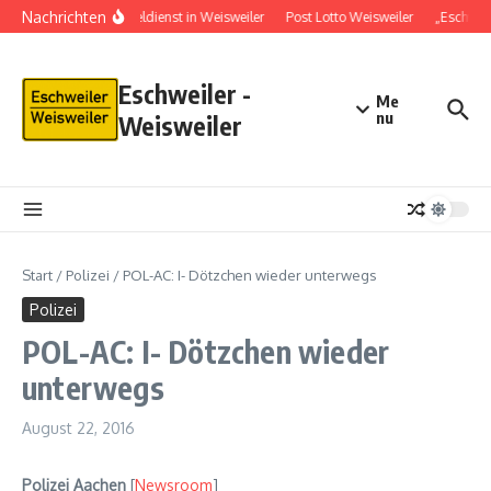
Nachrichten
Schlüsseldienst in Weisweiler
Post Lotto Weisweiler
„Eschwei
Eschweiler -
Me
nu
Weisweiler
Start
/
Polizei
/
POL-AC: I- Dötzchen wieder unterwegs
Polizei
POL-AC: I- Dötzchen wieder
unterwegs
August 22, 2016
Polizei Aachen
[
Newsroom
]