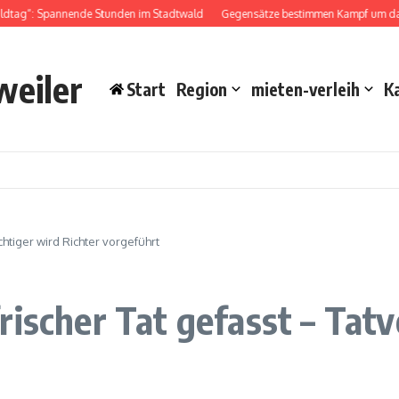
ldtag“: Spannende Stunden im Stadtwald
Gegensätze bestimmen Kampf um das 
weiler
Start
Region
mieten-verleih
K
chtiger wird Richter vorgeführt
rischer Tat gefasst – Tat