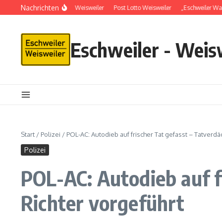
Nachrichten
Schlüsseldienst in Weisweiler
Post Lotto Weisweiler
„Eschweiler Wa
Eschweiler - Weis
Start
/
Polizei
/
POL-AC: Autodieb auf frischer Tat gefasst – Tatverdä
Polizei
POL-AC: Autodieb auf f
Richter vorgeführt