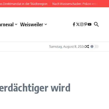
Direktmandat in der Städteregion
Nach Wasserschaden: Polizei entdeckt Dro
arneval
Weisweiler
Samstag, August 8, 2026
verdächtiger wird