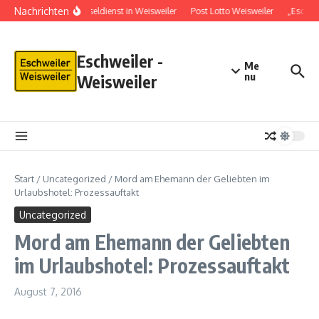
Nachrichten
Schlüsseldienst in Weisweiler
Post Lotto Weisweiler
„Eschwe
Eschweiler -
Me
nu
Weisweiler
Start
/
Uncategorized
/
Mord am Ehemann der Geliebten im
Urlaubshotel: Prozessauftakt
Uncategorized
Mord am Ehemann der Geliebten
im Urlaubshotel: Prozessauftakt
August 7, 2016