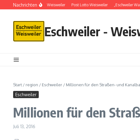
Nachrichten
Schlüsseldienst in Weisweiler
Post Lotto Weisweiler
„Eschweiler Wal
Eschweiler - Weis
Start
/
region
/
Eschweiler
/
Millionen für den Straßen- und Kanalb
Eschweiler
Millionen für den Stra
Juli 13, 2016