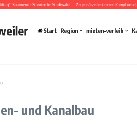
dtag“: Spannende Stunden im Stadtwald
Gegensätze bestimmen Kampf um das D
weiler
Start
Region
mieten-verleih
K
au
ßen- und Kanalbau