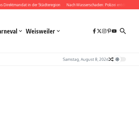
irektmandat in der Städteregion
Nach Wasserschaden: Polizei entdeckt Drog
arneval
Weisweiler
Samstag, August 8, 2026