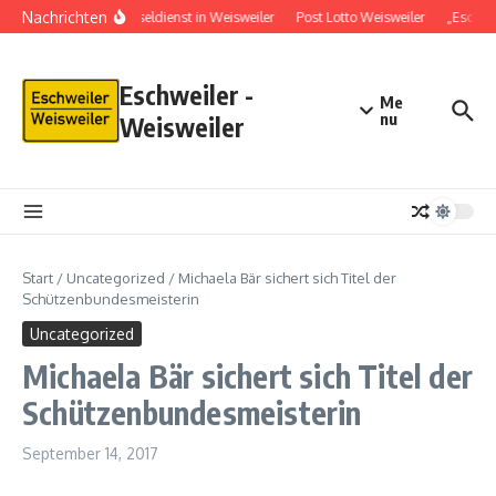
Nachrichten
Schlüsseldienst in Weisweiler
Post Lotto Weisweiler
„Eschwe
Eschweiler -
Me
nu
Weisweiler
Start
/
Uncategorized
/
Michaela Bär sichert sich Titel der
Schützenbundesmeisterin
Uncategorized
Michaela Bär sichert sich Titel der
Schützenbundesmeisterin
September 14, 2017