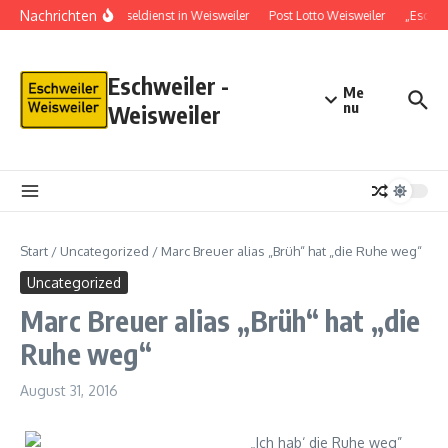
Nachrichten
Schlüsseldienst in Weisweiler
Post Lotto Weisweiler
„Eschwe
Eschweiler -
Me
nu
Weisweiler
Start
/
Uncategorized
/
Marc Breuer alias „Brüh“ hat „die Ruhe weg“
Uncategorized
Marc Breuer alias „Brüh“ hat „die
Ruhe weg“
August 31, 2016
„Ich hab‘ die Ruhe weg”