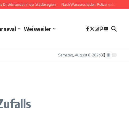
irektmandat in der Städteregion
Nach Wasserschaden: Polizei entdeckt Drog
arneval
Weisweiler
Samstag, August 8, 2026
ufalls