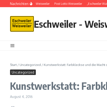
Nachrichten
Schlüsseldienst in Weisweiler
Post Lotto Weisweiler
„Eschweiler Wal
Eschweiler - Weis
Start
/
Uncategorized
/
Kunstwerkstatt: Farbkleckse und die Macht 
Uncategorized
Kunstwerkstatt: Farbkl
August 4, 2016