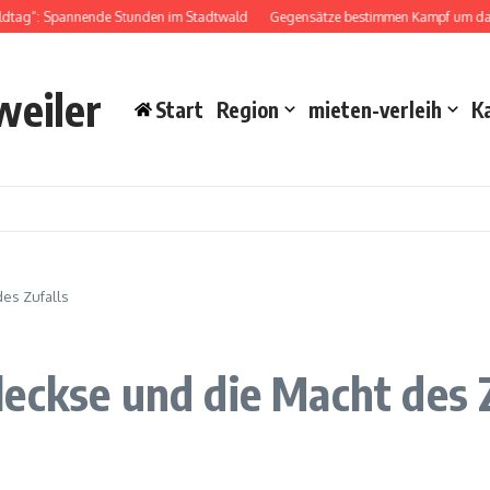
dtag“: Spannende Stunden im Stadtwald
Gegensätze bestimmen Kampf um das D
weiler
Start
Region
mieten-verleih
K
des Zufalls
eckse und die Macht des Z