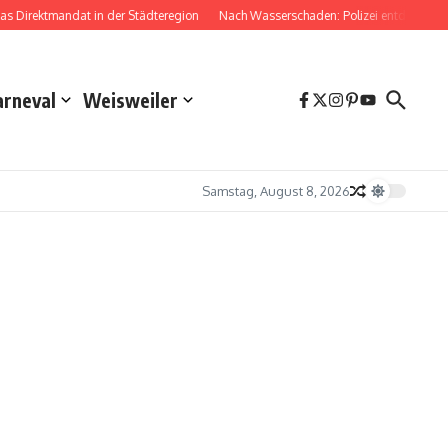
Direktmandat in der Städteregion
Nach Wasserschaden: Polizei entdeckt Dro
arneval
Weisweiler
Samstag, August 8, 2026