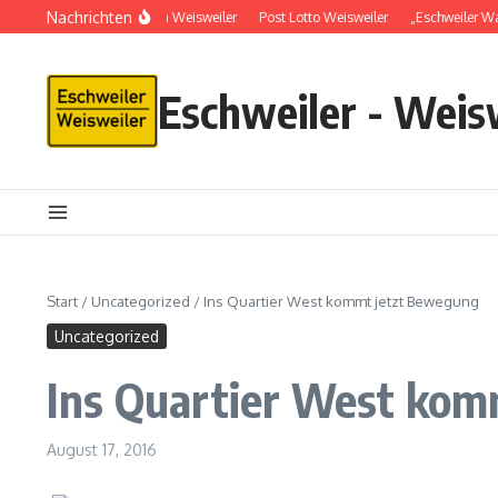
Nachrichten
Schlüsseldienst in Weisweiler
Post Lotto Weisweiler
„Eschweiler Wa
Eschweiler - Weis
Start
/
Uncategorized
/
Ins Quartier West kommt jetzt Bewegung
Uncategorized
Ins Quartier West kom
August 17, 2016