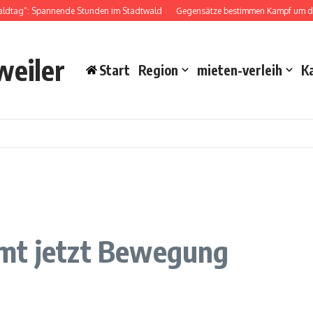
ldtag“: Spannende Stunden im Stadtwald
Gegensätze bestimmen Kampf um das 
weiler
Start
Region
mieten-verleih
K
mt jetzt Bewegung