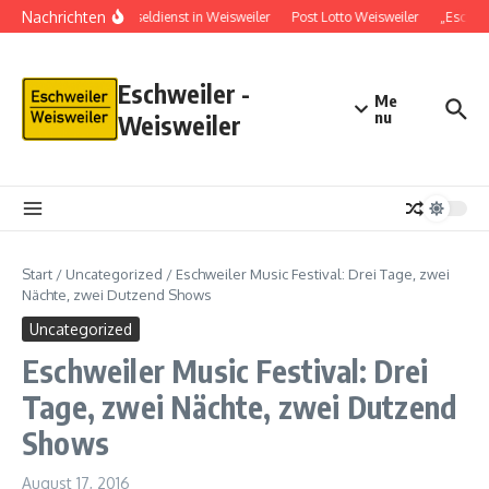
Nachrichten
Schlüsseldienst in Weisweiler
Post Lotto Weisweiler
„Eschwe
Eschweiler -
Me
nu
Weisweiler
Start
/
Uncategorized
/
Eschweiler Music Festival: Drei Tage, zwei
Nächte, zwei Dutzend Shows
Uncategorized
Eschweiler Music Festival: Drei
Tage, zwei Nächte, zwei Dutzend
Shows
August 17, 2016