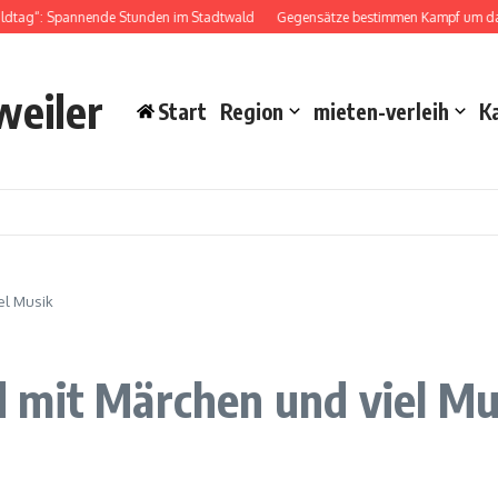
dtag“: Spannende Stunden im Stadtwald
Gegensätze bestimmen Kampf um das 
weiler
Start
Region
mieten-verleih
K
el Musik
 mit Märchen und viel Mu