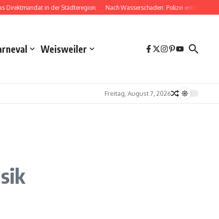
Direktmandat in der Städteregion
Nach Wasserschaden: Polizei entdeckt Dro
arneval
Weisweiler
Freitag, August 7, 2026
sik