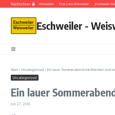
Nachrichten
Schlüsseldienst in Weisweiler
Post Lotto Weisweiler
„Eschweiler Wal
Eschweiler - Weis
Start
/
Uncategorized
/
Ein lauer Sommerabend mit Märchen und vi
Uncategorized
Ein lauer Sommerabend
Juli 27, 2016