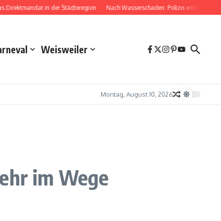
Direktmandat in der Städteregion
Nach Wasserschaden: Polizei entdeckt Dro
arneval
Weisweiler
Montag, August 10, 2026
mehr im Wege