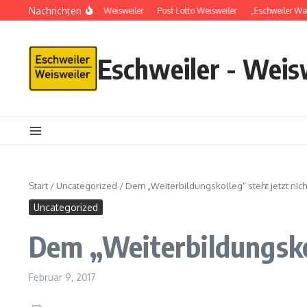
Nachrichten
Schlüsseldienst in Weisweiler
Post Lotto Weisweiler
„Eschweiler Wal
Eschweiler - Weis
Start
/
Uncategorized
/
Dem „Weiterbildungskolleg“ steht jetzt ni
Uncategorized
Dem „Weiterbildungsko
Februar 9, 2017