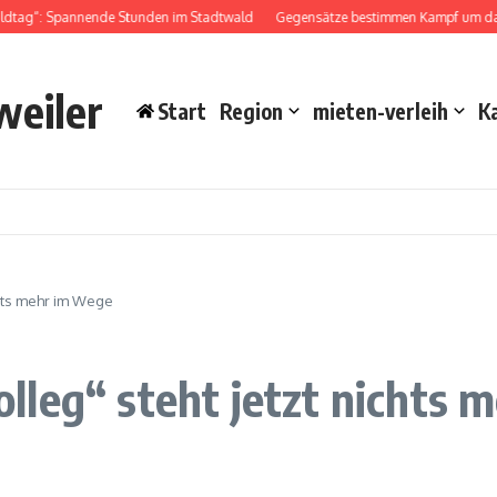
dtag“: Spannende Stunden im Stadtwald
Gegensätze bestimmen Kampf um das 
weiler
Start
Region
mieten-verleih
K
chts mehr im Wege
lleg“ steht jetzt nichts 