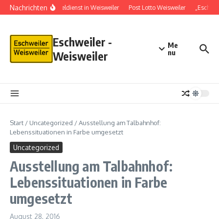
Nachrichten
Schlüsseldienst in Weisweiler
Post Lotto Weisweiler
„Eschwei
Eschweiler -
Me
nu
Weisweiler
Start
/
Uncategorized
/
Ausstellung am Talbahnhof:
Lebenssituationen in Farbe umgesetzt
Uncategorized
Ausstellung am Talbahnhof:
Lebenssituationen in Farbe
umgesetzt
August 28, 2016