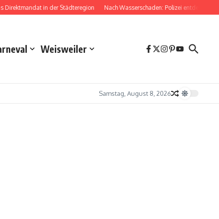
irektmandat in der Städteregion
Nach Wasserschaden: Polizei entdeckt Drog
arneval
Weisweiler
Samstag, August 8, 2026