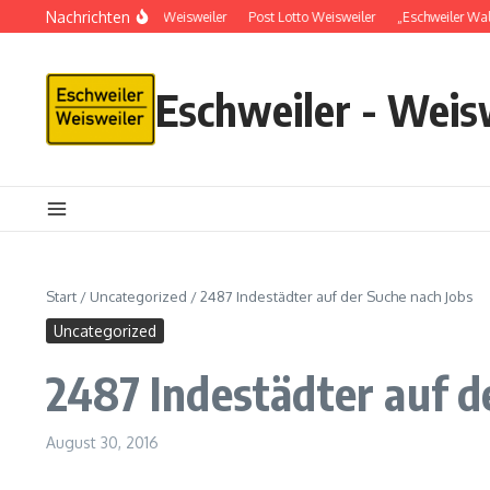
Nachrichten
Schlüsseldienst in Weisweiler
Post Lotto Weisweiler
„Eschweiler Wal
Eschweiler - Weis
Start
/
Uncategorized
/
2487 Indestädter auf der Suche nach Jobs
Uncategorized
2487 Indestädter auf d
August 30, 2016