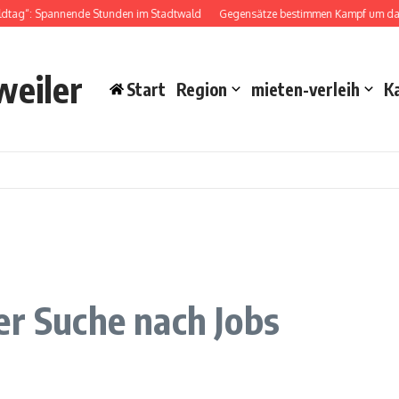
dtag“: Spannende Stunden im Stadtwald
Gegensätze bestimmen Kampf um das D
weiler
Start
Region
mieten-verleih
K
er Suche nach Jobs