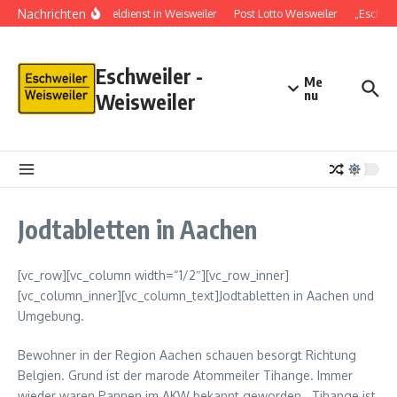
Nachrichten
Schlüsseldienst in Weisweiler
Post Lotto Weisweiler
„Eschweil
Eschweiler -
Me
nu
Weisweiler
Jodtabletten in Aachen
[vc_row][vc_column width=“1/2″][vc_row_inner]
[vc_column_inner][vc_column_text]Jodtabletten in Aachen und
Umgebung.
Bewohner in der Region Aachen schauen besorgt Richtung
Belgien. Grund ist der marode Atommeiler Tihange. Immer
wieder waren Pannen im AKW bekannt geworden. Tihange ist