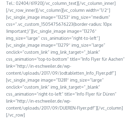
Tel.: 02404/61920[/vc_column_text][/vc_column_inner]
[/vc_row_inner][/vc_column][vc_column width=“1/2″]
[vc_single_image image=“13253″ img_size=“medium“
css=“.vc_custom_1505475676223{border-radius: 10px
!important;}“][vc_single_image image=“13276″
img_size=“large“ css_animation=“right-to-left“]
[vc_single_image image=“13279″ img_size=“large“
onclick=“custom_link“ img_link_target=“_blank“
css_animation=“top-to-bottom“ title=“Info Flyer für Aachen“
link=“http://in-eschweiler.de/wp-
content/uploads/2017/09/Jodtabletten_Info_Flyer.pdf“]
[vc_single_image image=“13281″ img_size=“large“
onclick=“custom_link“ img_link_target=“_blank“
css_animation=“right-to-left“ title=“Info Flyer für Düren“
link=“http://in-eschweiler.de/wp-
content/uploads/2017/09/DUEREN-Flyer.pdf“][/vc_column]
[/vc_row]